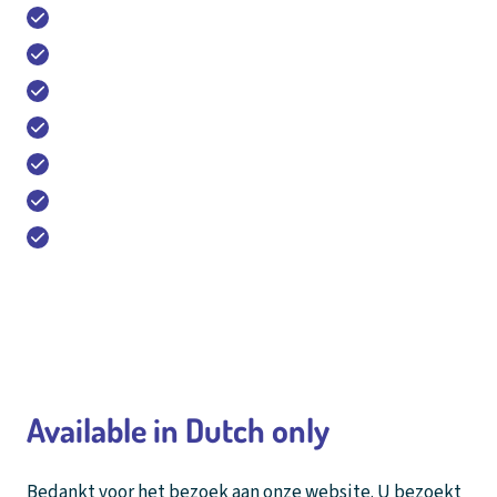
14 outdoor tennis courts (hardcourt/gravel)
12 indoor tennis courts (hardcourt)
1 outdoor padel court & 7 indoor padel courts
1 outdoor fitness area
Sports bar & restaurant with terrace
Meeting venue and training center
Free parking and 20 charging stations
020 - 643 28 22
Available in Dutch only
Bedankt voor het bezoek aan onze website. U bezoekt