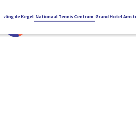
owling de Kegel
Nationaal Tennis Centrum
Grand Hotel Amst
English
RESERVEREN