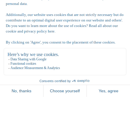
website, gebruiken wij altijd de
coderingtechnologieën die erkend worden als
gangbare standaarden binnen de IT-sector.
Wij hebben de nodige veiligheidsmaatregelen
ingevoerd om het verlies, het onrechtmatig gebruik of
de wijziging te voorkomen van informatie die wij
ontvangen op onze site.
Aansprakelijkheid
Ondanks de zorg en aandacht die besteed wordt aan
het beheer van deze website, is het mogelijk dat de
site onjuiste informatie bevat. Tennis de Kegel kan niet
aansprakelijk gesteld worden voor technische of
redactionele fouten die in deze website voorkomen,
noch voor eventuele gevolgschade die het resultaat is
van het gebruik of het tijdelijk niet beschikbaar zijn